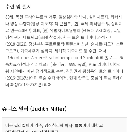
수련 및 실시
80세, 독일 프라이부르크 거주, 임상심리학 박사, 심리치료자, 위빠사
나 명상 수행자(명상 지도자: 잭 콘필드, (현) 국제 의식탐구 및 심리치
료 연구소(IIBP) 대표, (전) 유럽자아초월협회 (EUROTAS) 회장, 독일
영적 위기 네트워크(SEN) 창설자, 한국 트숨 트레이너 과정 리더
(2018~2021), 정신분석·홀로트로픽(트랜스퍼스널) 숨치료(지도자 스탠
그로프), 가족세우기·심리극· 체계적 가족치료 등 수련. 저서:
『Holotropes Atmen-Psychotherapie und Spiritualitӓt 홀로트로픽
숨치료-영성과 심리치료』(pfeiffer, 1999. 독일), 인도 라마나 마하리
쉬 사원에서 매년 정기적으로 수행. 김명권과 황성옥의 트숨 트레이너
(2016~2018년)이며 트숨 수퍼바이저. 현재 한국인 중심의 트숨 트레이
너 과정(2018~2021년) 리더.
쥬디스 밀러 (Judith Miller)
미국 필라델피아 거주, 임상심리학 박사, 콜롬비아 대학교